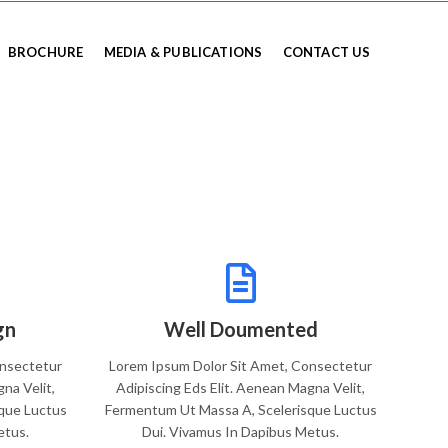
BROCHURE
MEDIA & PUBLICATIONS
CONTACT US
gn
Well Doumented
onsectetur
Lorem Ipsum Dolor Sit Amet, Consectetur
na Velit,
Adipiscing Eds Elit. Aenean Magna Velit,
que Luctus
Fermentum Ut Massa A, Scelerisque Luctus
etus.
Dui. Vivamus In Dapibus Metus.