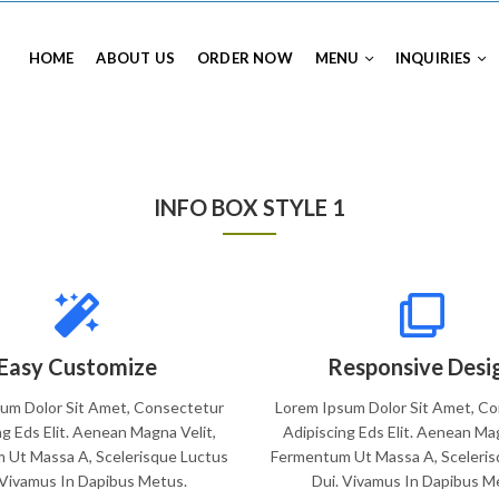
HOME
ABOUT US
ORDER NOW
MENU
INQUIRIES
INFO BOX STYLE 1
Easy Customize
Responsive Desi
um Dolor Sit Amet, Consectetur
Lorem Ipsum Dolor Sit Amet, C
ng Eds Elit. Aenean Magna Velit,
Adipiscing Eds Elit. Aenean Mag
 Ut Massa A, Scelerisque Luctus
Fermentum Ut Massa A, Sceleris
 Vivamus In Dapibus Metus.
Dui. Vivamus In Dapibus M