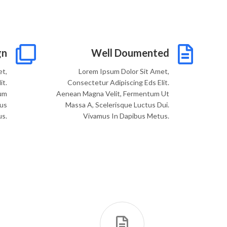
gn
Well Doumented
et,
Lorem Ipsum Dolor Sit Amet,
it.
Consectetur Adipiscing Eds Elit.
um
Aenean Magna Velit, Fermentum Ut
tus
Massa A, Scelerisque Luctus Dui.
us.
Vivamus In Dapibus Metus.